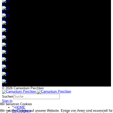
12
11
10
9
8
7
6
5
4
3
2
1
© 2026 Carnuntum Perchten
Suchen
Sign In
Wir benutzen Cookies
">
HOME
Wir nutzen Cookies auf unserer Website. Einige von ihnen sind essenziell für
Perchtentum