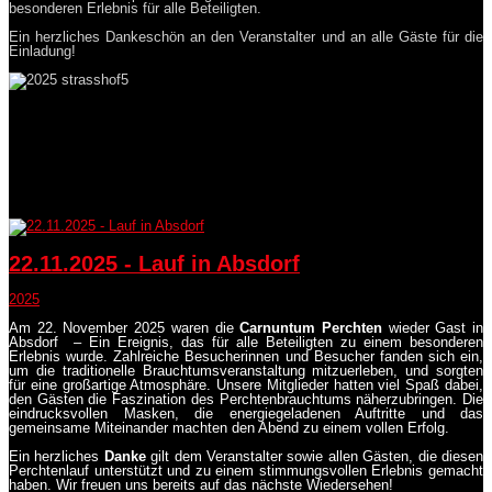
besonderen Erlebnis für alle Beteiligten.
Ein herzliches Dankeschön an den Veranstalter und an alle Gäste für die
Einladung!
22.11.2025 - Lauf in Absdorf
2025
Am 22. November 2025 waren die
Carnuntum Perchten
wieder Gast in
Absdorf – Ein Ereignis, das für alle Beteiligten zu einem besonderen
Erlebnis wurde. Zahlreiche Besucherinnen und Besucher fanden sich ein,
um die traditionelle Brauchtumsveranstaltung mitzuerleben, und sorgten
für eine großartige Atmosphäre. Unsere Mitglieder hatten viel Spaß dabei,
den Gästen die Faszination des Perchtenbrauchtums näherzubringen. Die
eindrucksvollen Masken, die energiegeladenen Auftritte und das
gemeinsame Miteinander machten den Abend zu einem vollen Erfolg.
Ein herzliches
Danke
gilt dem Veranstalter sowie allen Gästen, die diesen
Perchtenlauf unterstützt und zu einem stimmungsvollen Erlebnis gemacht
haben. Wir freuen uns bereits auf das nächste Wiedersehen!