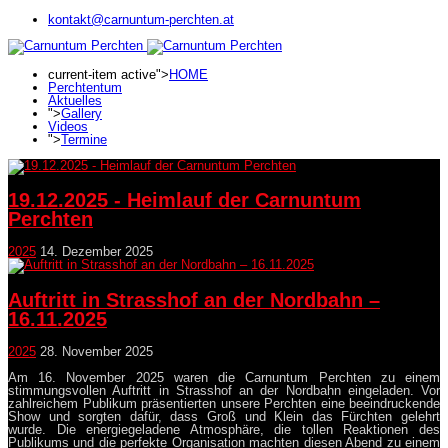
kontakt@carnuntum-perchten.at
current-item active">
HOME
Perchtentum
Aktuelles
">
Gallery
Videos
">
Termine
19.12.2025 - Heimlauf der Carnuntum
Perchten
2025
14. Dezember 2025
Auftritt in Strasshof an der Nordbahn –
16.11.2025
2025
28. November 2025
Am 16. November 2025 waren die Carnuntum Perchten zu einem
stimmungsvollen Auftritt in Strasshof an der Nordbahn eingeladen. Vor
zahlreichem Publikum präsentierten unsere Perchten eine beeindruckende
Show und sorgten dafür, dass Groß und Klein das Fürchten gelehrt
wurde. Die energiegeladene Atmosphäre, die tollen Reaktionen des
Publikums und die perfekte Organisation machten diesen Abend zu einem