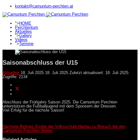
kontakt@carnuntum-perchten.at
">
HOME
Perchtentum
Aktuelles
">
Gallery
Videos
">
Termine
Saisonabschluss der U15
Aktuelles
18. Juli 2025
18. Juli 2025
Zuletzt aktualisiert: 18. Juli 2025
Zugriffe: 2134
Abschluss der Frühjahrs Saison 2025. Die Carnuntum Perchten
unterstützen die Fußballjugend mit dem Sponsern der Dressen.
Viel Erfolg für die nächste Saison!
Nächster Beitrag: Kinder der Volksschule Haslau zu Besuch bei den
Carnuntum Perchten
Weiter
Related Articles