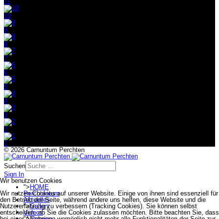
11
10
9
8
7
6
5
4
3
2
1
© 2026 Carnuntum Perchten
Suchen
Sign In
Wir benutzen Cookies
">
HOME
Perchtentum
Wir nutzen Cookies auf unserer Website. Einige von ihnen sind essenziell für
Aktuelles
den Betrieb der Seite, während andere uns helfen, diese Website und die
">
Gallery
Nutzererfahrung zu verbessern (Tracking Cookies). Sie können selbst
Videos
entscheiden, ob Sie die Cookies zulassen möchten. Bitte beachten Sie, dass
">
Termine
bei einer Ablehnung womöglich nicht mehr alle Funktionalitäten der Seite zur