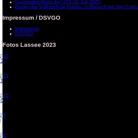
Saisonabschluss der U15
18. Juli 2025
Kinder der Volksschule Haslau zu Besuch bei den Car
Impressum / DSVGO
Impressum
DSVGO
Fotos Lassee 2023
12
11
10
9