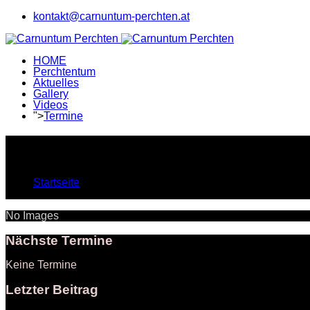
kontakt@carnuntum-perchten.at
HOME
Perchtentum
Aktuelles
Gallery
Videos
">
Termine
Gallery
Aktuelle Seite:
Startseite
Gallery
No Images
Nächste Termine
Keine Termine
Letzter Beitrag