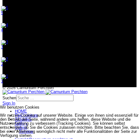
5
4
3
2
1
© 2026 Carnuntum Perchten
Suchen
Sign In
Wir benutzen Cookies
HOME
Perchtentum
Wir nutzen Cookies auf unserer Website. Einige von ihnen sind essenziell für
Aktuelles
den Betrieb der Seite, während andere uns helfen, diese Website und die
Gallery
Nutzererfahrung zu verbessern (Tracking Cookies). Sie können selbst
Videos
entscheiden, ob Sie die Cookies zulassen möchten. Bitte beachten Sie, dass
">
Termine
bei einer Ablehnung womöglich nicht mehr alle Funktionalitäten der Seite zur
Verfügung stehen.