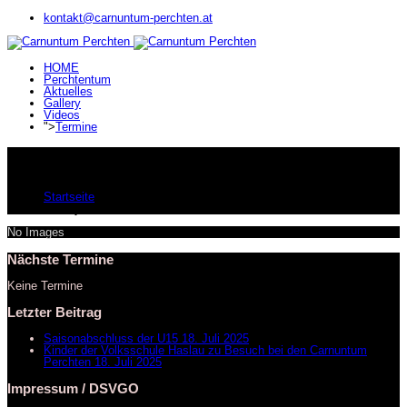
kontakt@carnuntum-perchten.at
HOME
Perchtentum
Aktuelles
Gallery
Videos
">
Termine
Gallery
Aktuelle Seite:
Startseite
Gallery
No Images
Nächste Termine
Keine Termine
Letzter Beitrag
Saisonabschluss der U15
18. Juli 2025
Kinder der Volksschule Haslau zu Besuch bei den Carnuntum
Perchten
18. Juli 2025
Impressum / DSVGO