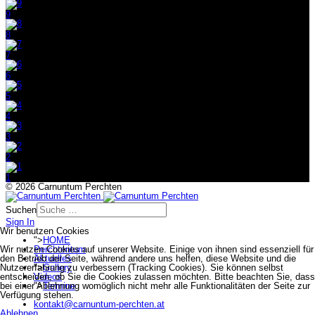
9
8
7
6
5
4
3
2
1
© 2026 Carnuntum Perchten
Suchen
Sign In
Wir benutzen Cookies
">
HOME
Wir nutzen Cookies auf unserer Website. Einige von ihnen sind essenziell für
Perchtentum
den Betrieb der Seite, während andere uns helfen, diese Website und die
Aktuelles
Nutzererfahrung zu verbessern (Tracking Cookies). Sie können selbst
">
Gallery
entscheiden, ob Sie die Cookies zulassen möchten. Bitte beachten Sie, dass
Videos
bei einer Ablehnung womöglich nicht mehr alle Funktionalitäten der Seite zur
">
Termine
Verfügung stehen.
kontakt@carnuntum-perchten.at
Ablehnen