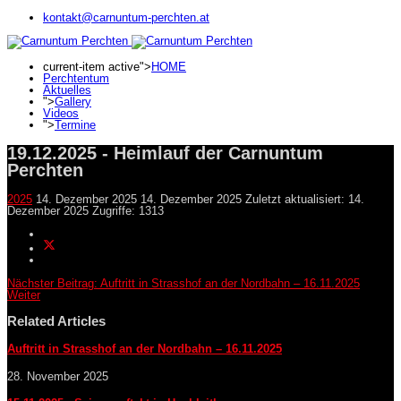
kontakt@carnuntum-perchten.at
current-item active">
HOME
Perchtentum
Aktuelles
">
Gallery
Videos
">
Termine
19.12.2025 - Heimlauf der Carnuntum
Perchten
2025
14. Dezember 2025
14. Dezember 2025
Zuletzt aktualisiert: 14.
Dezember 2025
Zugriffe: 1313
Nächster Beitrag: Auftritt in Strasshof an der Nordbahn – 16.11.2025
Weiter
Related Articles
Auftritt in Strasshof an der Nordbahn – 16.11.2025
28. November 2025